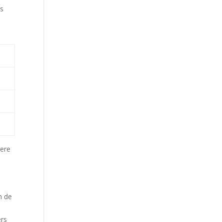
rs
dere
m de
,
ers