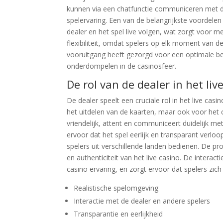
kunnen via een chatfunctie communiceren met de 
spelervaring. Een van de belangrijkste voordelen 
dealer en het spel live volgen, wat zorgt voor 
flexibiliteit, omdat spelers op elk moment van
vooruitgang heeft gezorgd voor een optimale bee
onderdompelen in de casinosfeer.
De rol van de dealer in het liv
De dealer speelt een cruciale rol in het live casi
het uitdelen van de kaarten, maar ook voor het
vriendelijk, attent en communiceert duidelijk me
ervoor dat het spel eerlijk en transparant verloo
spelers uit verschillende landen bedienen. De pr
en authenticiteit van het live casino. De interact
casino ervaring, en zorgt ervoor dat spelers zic
Realistische spelomgeving
Interactie met de dealer en andere spelers
Transparantie en eerlijkheid