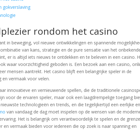
an gokverslaving
hnologie
lplezier rondom het casino
ant in beweging, vol nieuwe ontwikkelingen en spannende mogelijkhe
 combinatie van kans, strategie en de pure sensatie van het onbekend
t, er is altijd iets nieuws te ontdekken en te beleven in een casino. H
k waar voorzichtigheid geboden is. Een bezoek aan een casino, onl
eer mensen aantrekt. Het casino blijft een belangrijke speler in de
g en vermaak voor velen.
ar innovatieve en vernieuwende spellen, die de traditionele casinosp
jk zijn voor de ervaren speler, maar ook een laagdrempelige toegang bi
ieuwste technologieën en trends, en die tegelijkertijd een eerlijke e
ino
van vandaag de dag moet inspelen op de wensen van de modern
ervaring. Het is belangrijk om verantwoordelijk te spelen en de grenz
er en vermaak bieden voor iedereen die op zoek is naar spanning en