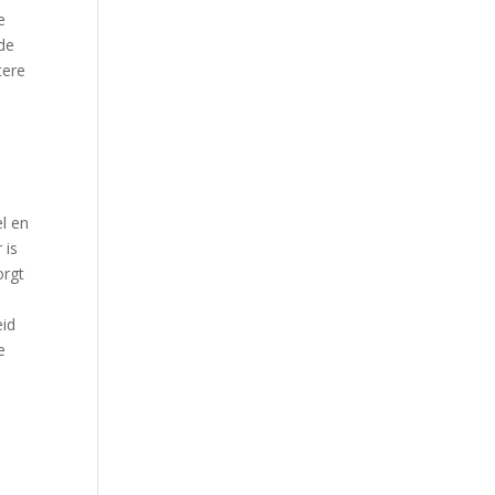
e
 de
tere
el en
 is
orgt
eid
e