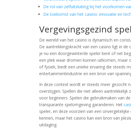
De rol van zelfuitsluiting bij het voorkomen v
De toekomst van het casino: innovatie en tec
Vergevingsgezind spe
De wereld van het casino is dynamisch en const
De aantrekkingskracht van een casino ligt in de
je nu een doorgewinterde speler bent of net begin
een plek waar dromen kunnen uitkomen, maar oo
of fysiek, biedt een unieke ervaring die steeds m
entertainmentindustrie en een bron van spannin
In deze context wordt er steeds meer gezocht na
overstijgen. Spellen die niet alleen aantrekkeli
voor beginners. Spelen die gebruikmaken van de n
transparante spelomgeving garanderen. Het
cas
speler, en deze voorzien van een onvergetelijke 
kennen, maar het casino kan een bron van plezi
uitdaging.