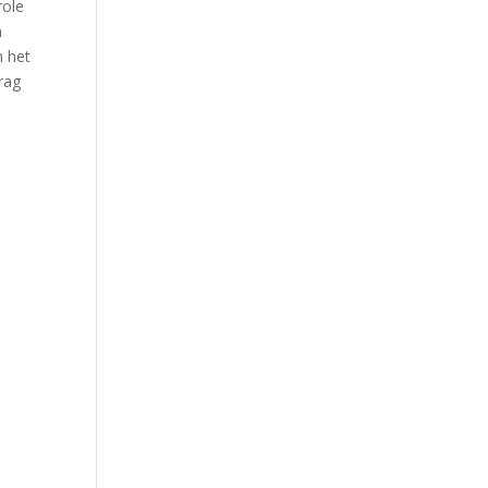
role
n
n het
drag