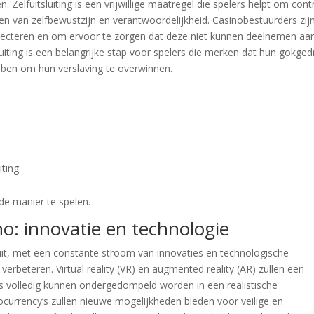
 Zelfuitsluiting is een vrijwillige maatregel die spelers helpt om cont
n van zelfbewustzijn en verantwoordelijkheid. Casinobestuurders zij
respecteren en om ervoor te zorgen dat deze niet kunnen deelnemen aa
tsluiting is een belangrijke stap voor spelers die merken dat hun gokge
ebben om hun verslaving te overwinnen.
iting
e manier te spelen.
o: innovatie en technologie
uit, met een constante stroom van innovaties en technologische
verbeteren. Virtual reality (VR) en augmented reality (AR) zullen een
rs volledig kunnen ondergedompeld worden in een realistische
currency’s zullen nieuwe mogelijkheden bieden voor veilige en