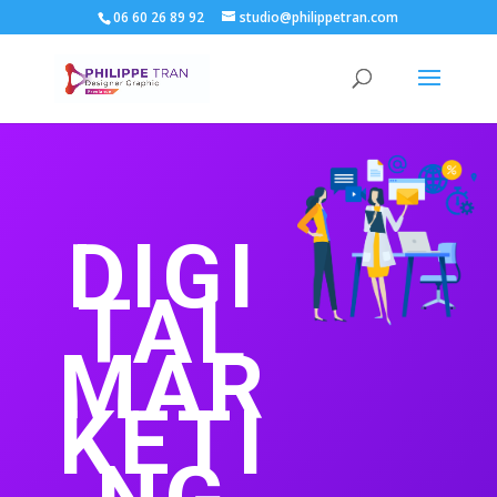
06 60 26 89 92
studio@philippetran.com
DIGI
TAL
MAR
KETI